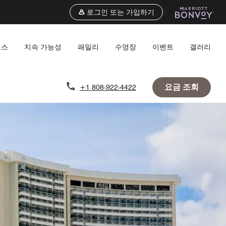
로그인 또는 가입하기
언스
지속 가능성
패밀리
수영장
이벤트
갤러리
요금 조회
+1 808-922-4422