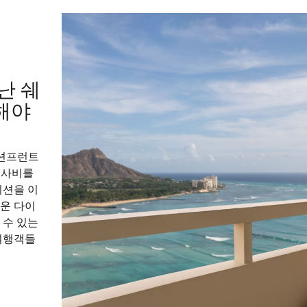
난 쉐
해야
오션프런트
공사비를
이션을 이
다운 다이
 수 있는
여행객들