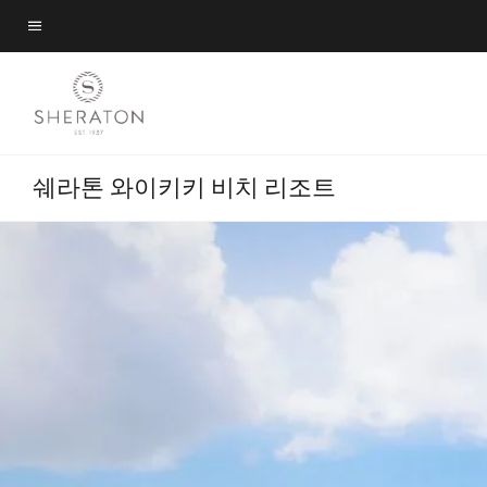
Skip
Skip
to
to
메뉴 텍스트
main
main
content
content
쉐라톤 와이키키 비치 리조트