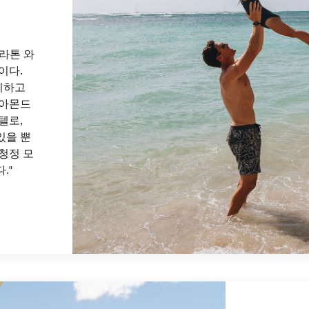
라톤 와
이다.
치하고
이아몬드
텔로,
있을 뿐
청정 모
."