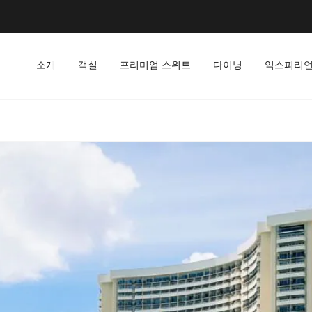
소개
객실
프리미엄 스위트
다이닝
익스피리