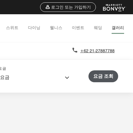
로그인 또는 가입하기
스위트
다이닝
웰니스
이벤트
웨딩
갤러리
+62 21-27887788
 및 미팅
웨딩
요금
요금 조회
 요금