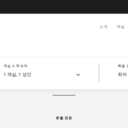
소개
객실
실
스위트
서비스
다양한 서비스
다이닝
레크리에이션 및 피트니스
스파
이벤트
객실 & 투숙객
특별 
1
객실,
1
성인
최저
사진·비디오
호텔 전경