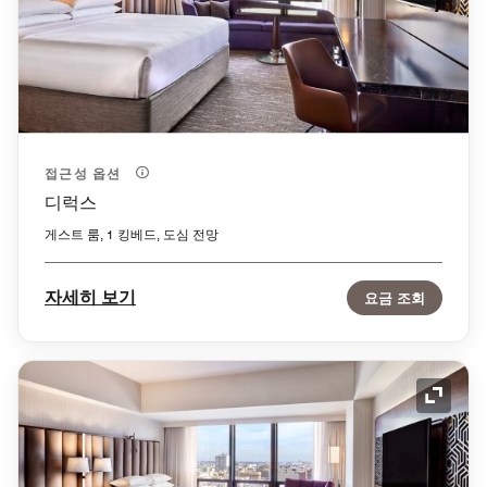
접근성 옵션
디럭스
게스트 룸, 1 킹베드, 도심 전망
자세히 보기
요금 조회
확장 