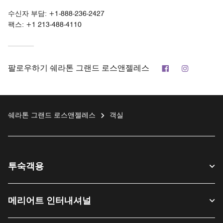
수신자 부담:
+1-888-236-2427
팩스:
+1 213-488-4110
페이스북
인스타그
팔로우하기
쉐라톤 그랜드 로스앤젤레스
쉐라톤 그랜드 로스앤젤레스
객실
투숙객용
메리어트 인터내셔널