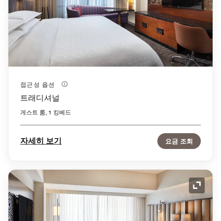
접근성 옵션
트래디셔널
게스트 룸, 1 킹베드
자세히 보기
요금 조회
확장 