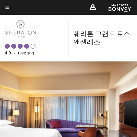
Skip
to
메뉴 텍스트
main
content
쉐라톤 그랜드 로스
앤젤레스
4.0
•
1672 후기