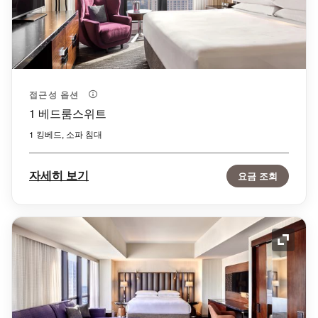
접근성 옵션
1 베드룸스위트
1 킹베드, 소파 침대
자세히 보기
요금 조회
확장 