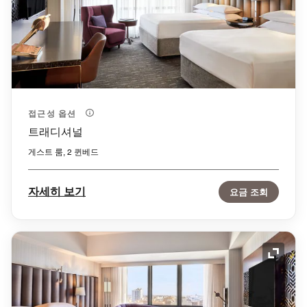
접근성 옵션
트래디셔널
게스트 룸, 2 퀸베드
자세히 보기
요금 조회
확장 