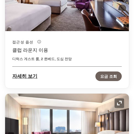
접근성 옵션
클럽 라운지 이용
디럭스 게스트 룸, 2 퀸베드, 도심 전망
자세히 보기
요금 조회
확장 