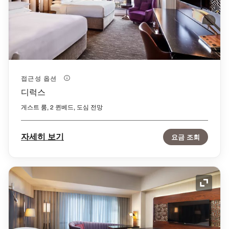
접근성 옵션
디럭스
게스트 룸, 2 퀸베드, 도심 전망
자세히 보기
요금 조회
확장 