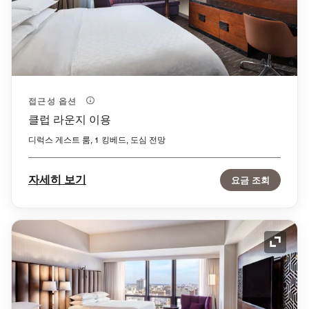
접근성 옵션
클럽 라운지 이용
디럭스 게스트 룸, 1 킹베드, 도심 전망
자세히 보기
요금 조회
확장 