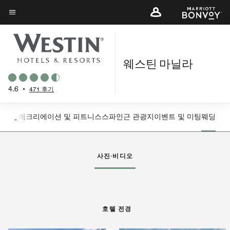
Skip
to
메뉴 텍스트
main
content
웨스틴 마닐라
4.6
•
471 후기
다이닝
레크리에이션 및 피트니스
스파
인근 관광지
이벤트 및 미팅
웨딩
왼쪽 화살표
오
사진·비디오
호텔 전경