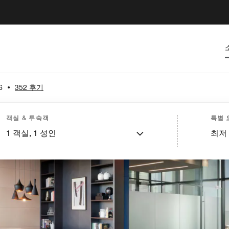
6
•
352 후기
객실 & 투숙객
특별 
1
객실,
1
성인
최저