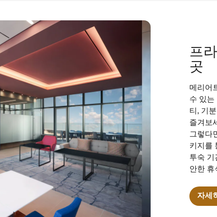
프라
곳
메리어트
수 있는
티, 기
즐겨보세
그렇다면 
키지를 
투숙 기
안한 휴
자세