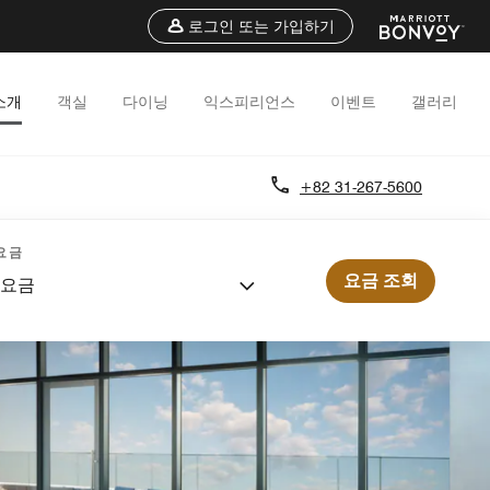
로그인 또는 가입하기
소개
객실
다이닝
익스피리언스
이벤트
갤러리
+82 31-267-5600
요금
요금 조회
 요금