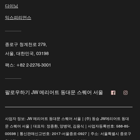
다이닝
익스피리언스
종로구 청계천로 279,
서울, 대한민국, 03198
팩스:
+82 2-2276-3001
페이스북
인스
팔로우하기
JW 메리어트 동대문 스퀘어 서울
사업자 정보:
JW 메리어트 동대문 스퀘어 서울 | (주) 동승 JW메리어트 동대
문 스퀘어 서울 | 대표자: 정종환, 양병덕, 김용식 | 사업자등록번호: 588-85-
00598 | 통신판매신고번호: 2017-서울종로-0927 | 주소: 서울특별시 종로구