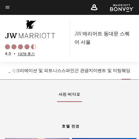
Skip
to
메뉴 텍스트
main
content
JW 메리어트 동대문 스퀘
어 서울
4.5
•
1379 후기
다이닝
레크리에이션 및 피트니스
스파
인근 관광지
이벤트 및 미팅
웨딩
왼쪽 화살표
오
사진·비디오
호텔 전경