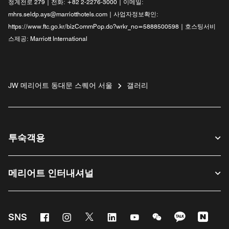
청계천로 279 | 전화: +82 2-2276-3000 | 이메일:
mhrs.seldp.ays@marriotthotels.com | 사업자정보확인:
https://www.ftc.go.kr/bizCommPop.do?wrkr_no=5888500598 | 호스팅서비
스제공: Marriott International
JW 메리어트 동대문 스퀘어 서울
갤러리
투숙객용
메리어트 인터내셔널
Facebook
Instagram
Twitter
Linkedin
Youtube
WeChat
KaKao
Nave
SNS