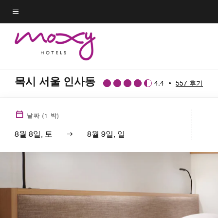
Skip
to
메뉴 텍스트
main
content
목시 서울 인사동
4.4
•
557 후기
날짜
(
1
박)
8월 8일, 토
8월 9일, 일