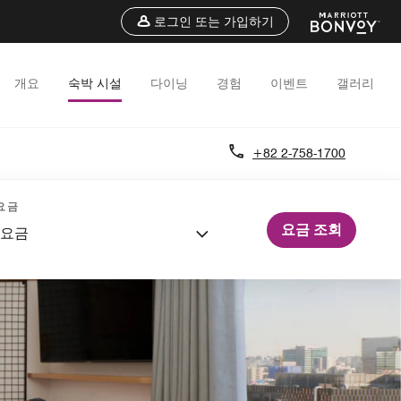
로그인 또는 가입하기
개요
숙박 시설
다이닝
경험
이벤트
갤러리
+82 2-758-1700
요금
요금 조회
 요금