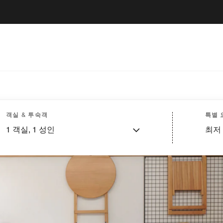
객실 & 투숙객
특별 
1
객실,
1
성인
최저