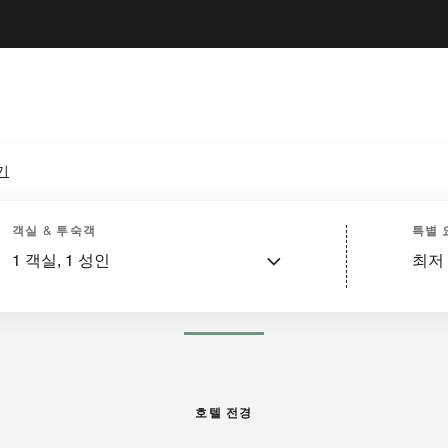
기
호텔 전경
객실
스위트
서비스
다이닝
레크리에이션 및 피트니스
이벤트 및 미
객실 & 투숙객
특별 
1
객실,
1
성인
최저
사진·비디오
호텔 전경