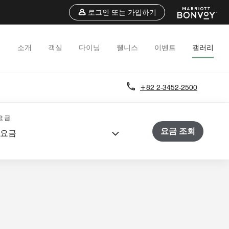
로그인 또는 가입하기
소개
객실
다이닝
웰니스
이벤트
갤러리
+82 2-3452-2500
팅
요금
요금 조회
 요금