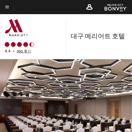
Skip
to
메뉴 텍스트
main
content
대구 메리어트 호텔
4.4
•
392 후기