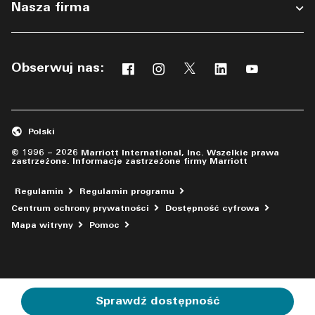
Nasza firma
Obserwuj nas:
Facebook
Instagram
Twitter
Linkedin
Youtube
Otwiera nowe okno
Otwiera nowe okno
Otwiera nowe okno
Otwiera nowe ok
Otwiera no
Polski
© 1996 – 2026 Marriott International, Inc. Wszelkie prawa
zastrzeżone. Informacje zastrzeżone firmy Marriott
Regulamin
Regulamin programu
Centrum ochrony prywatności
Dostępność cyfrowa
Otwiera nowe okno
Mapa witryny
Pomoc
Sprawdź dostępność