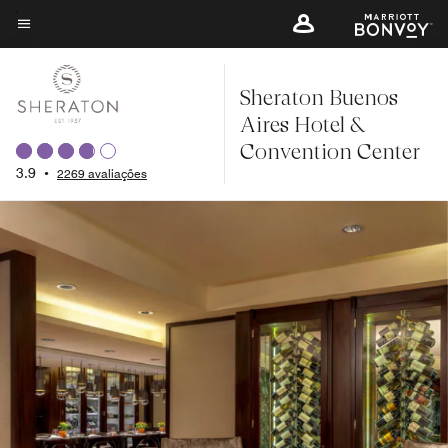
Skip
to
Texto do menu
main
Sheraton Buenos
content
Aires Hotel &
Convention Center
3.9
•
2269 avaliações