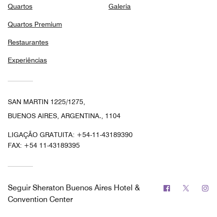
Quartos
Galeria
Quartos Premium
Restaurantes
Experiências
SAN MARTIN 1225/1275,
BUENOS AIRES, ARGENTINA., 1104
LIGAÇÃO GRATUITA:
+54-11-43189390
FAX:
+54 11-43189395
Facebook
Twitter
In
Seguir
Sheraton Buenos Aires Hotel &
Convention Center