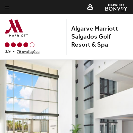
Skip
to
Texto do menu
main
Algarve Marriott
content
Salgados Golf
Resort & Spa
3.9
•
79 avaliações