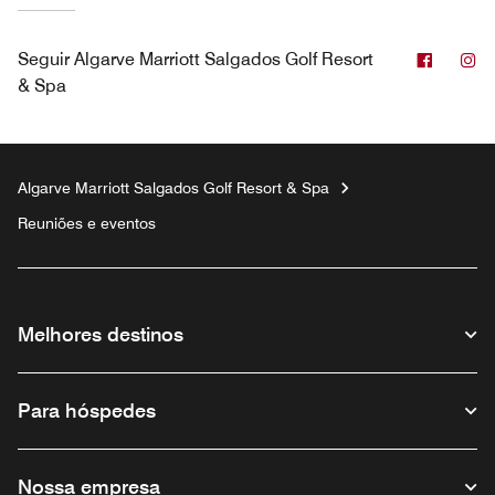
Facebo
In
Seguir
Algarve Marriott Salgados Golf Resort
& Spa
Algarve Marriott Salgados Golf Resort & Spa
Reuniões e eventos
Melhores destinos
Para hóspedes
Nossa empresa