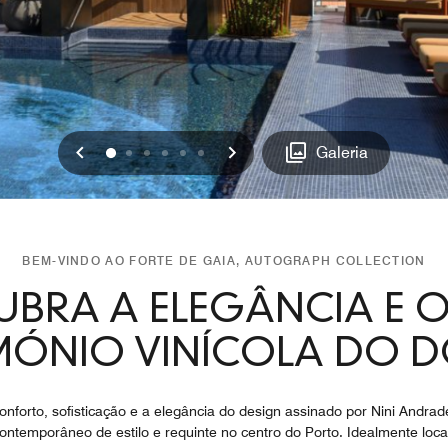
Voltar
Avançar
0
1
2
3
4
5
Galeria
BEM-VINDO AO FORTE DE GAIA, AUTOGRAPH COLLECTION
UBRA A ELEGÂNCIA E O
MÓNIO VINÍCOLA DO 
orto, sofisticação e a elegância do design assinado por Nini Andrade
ontemporâneo de estilo e requinte no centro do Porto. Idealmente local