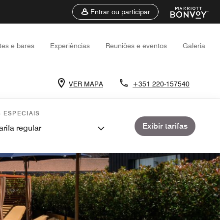
Entrar ou participar
tes e bares
Experiências
Reuniões e eventos
Galeria
VER MAPA
+351 220-157540
S ESPECIAIS
Exibir tarifas
arifa regular