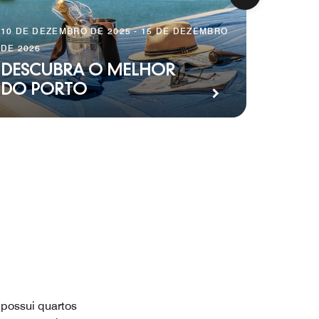
2027
A SUA
10 DE DEZEMBRO DE 2025 - 15 DE DEZEMBRO
DE 2026
LUXO
DESCUBRA O MELHOR
PEQ
DO PORTO
GOU
 possui quartos