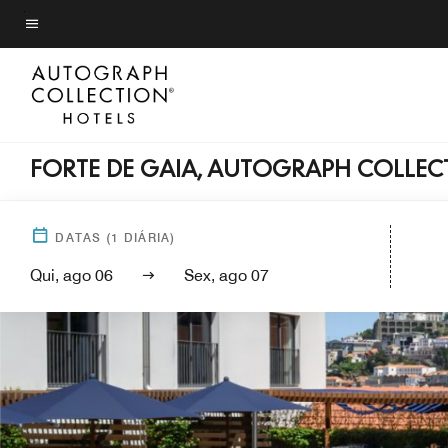
Skip
to
Texto do menu
main
content
FORTE DE GAIA, AUTOGRAPH COLLEC
DATAS
(
1
DIÁRIA)
Qui, ago 06
Sex, ago 07