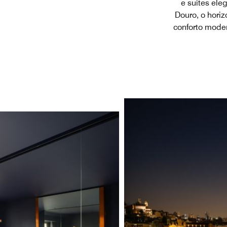
e suítes ele
Douro, o hori
conforto mode