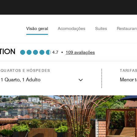
Visão geral
Acomodações
Suítes
Restauran
TION
4.7
•
109 avaliações
QUARTOS E HÓSPEDES
TARIFA
1
Quarto,
1
Adulto
Menor t