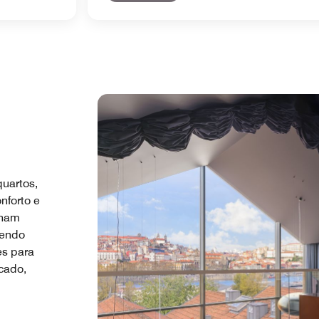
quartos,
nforto e
inam
cendo
s para
cado,