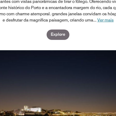
gantes com vistas panorâmicas de tirar o fôlego. Oferecendo vis
zonte histórico do Porto e a encantadora margem do rio, cada 
rno com charme atemporal. grandes janelas convidam os hósp
e desfrutar da magnífica paisagem, criando uma
...
Ver mais
Explore