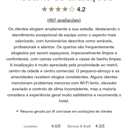
4.2
Link para as avaliaçõe
(
497
avaliações)
Os clientes elogiam amplamente a sua estadia, destacando o
atendimento excepcional da equipa como o aspecto mais
valorizado, com funcionários descritos como amáveis,
profissionais e atentos. Os quartos são frequentemente
elogiados por serem espaçosos, impecavelmente limpos e
confortáveis, com camas confortáveis e casas de banho limpas.
A localização é muito apreciada pela proximidade ao metrô,
centro da cidade e centro comercial. O pequeno-almoço e as
amenidades recebem elogios consistentes. Alguns clientes
mencionam problemas menores com Wi-Fi lento, elevador
avariado e controlo de clima inconsistente, mas a maioria
considera a experiência geral muito satisfatória e recomenda o
hotel.
Resumo gerado por IA com base em avaliações de clientes
4.0/5
4.3/5
Location
Service & Staff