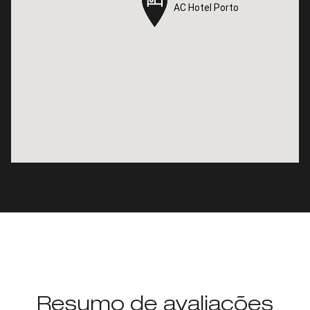
AC Hotel Porto
AC Hotel Porto
Resumo de avaliações