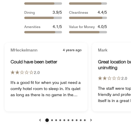
3.9/5
4.4/5
Dining
Cleanliness
4.1/5
4.0/5
Amenities
Value for Money
MHeckelmann
4 years ago
Mark
Could have been better
Great location b
uninviting
2.0
2.0
It's a good fit for when you just need a
The staff were to
comfy hotel room to sleep in. It's quiet
friendly and profe
as long as there is no game in the
itself is in a grea
stadion next door. There aren't really
and pleasure with
that many amenities in the hotel.
tot he metro. The
Dining is very much not advisable if
rooms are very da
you're travelling in a group. The food
and did not make
was cold and not enough for all of us,
Voltar
Avançar