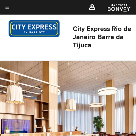
Skip
to
Texto do menu
main
content
City Express Rio de
Janeiro Barra da
Tijuca