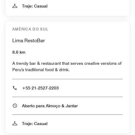
Traje: Casual
AMÉRICA DO SUL
Lima RestoBar
8.6 km
A trendy bar & restaurant that serves creative versions of
Peru's traditional food & drink.
+55 21-2527-2203
Aberto para Almoço & Jantar
Traje: Casual