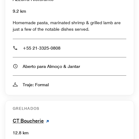
9.2 km
Homemade pasta, marinated shrimp & grilled lamb are
just a few of the notable dishes served.
+55 21-3325-0808
Aberto para Almoço & Jantar
Traje: Formal
GRELHADOS
CT Boucherie
12.8 km