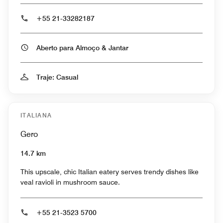
+55 21-33282187
Aberto para Almoço & Jantar
Traje: Casual
ITALIANA
Gero
14.7 km
This upscale, chic Italian eatery serves trendy dishes like
veal ravioli in mushroom sauce.
+55 21-3523 5700