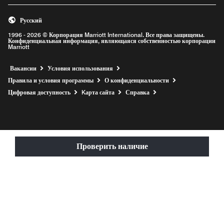
Русский
1996 - 2026 © Корпорация Marriott International. Все права защищены.
Конфиденциальная информация, являющаяся собственностью корпорации
Marriott
Opens a new window
Вакансии
Условия использования
Правила и условия программы
О конфиденциальности
Цифровая доступность
Kарта сайта
Справка
Проверить наличие