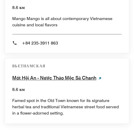
8.6 км
Mango Mango is all about contemporary Vietnamese
cuisine and local flavors
+84 235-3911 863
ВЬЕТНАМСКАЯ
Mót Hội An - Nước Thảo Mộc Sả Chanh
8.6 км
Famed spot in the Old Town known for its signature
herbal tea and traditional Vietnamese street food served
in a flower-adorned setting.