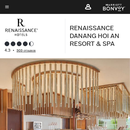
Skip
to
Текст меню
main
RENAISSANCE
content
DANANG HOI AN
RESORT & SPA
4.3
•
303 отзывов