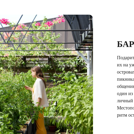
БА
Подарит
их на у
острова
пикника
общению
один из
личный 
Местопо
ритм ос