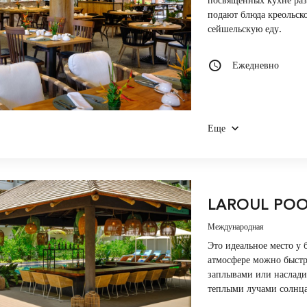
посвященных кухне разн
подают блюда креольск
сейшельскую еду.
Ежедневно
Еще
LAROUL POO
Международная
Это идеальное место у 
атмосфере можно быстр
заплывами или наслади
теплыми лучами солнца