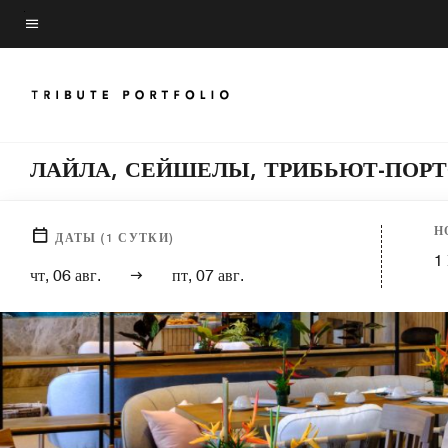
Skip
to
Текст меню
main
content
ЛАЙЛА, СЕЙШЕЛЫ, ТРИБЬЮТ-ПОРТ
Н
ДАТЫ
(
1
СУТКИ)
1
чт, 06 авг.
пт, 07 авг.