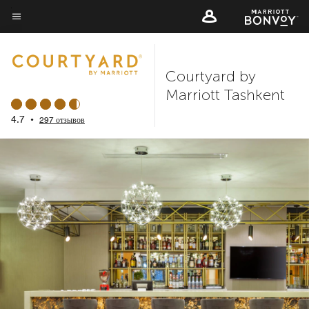
Skip
to
Текст меню
main
content
Courtyard by
Marriott Tashkent
4.7
•
297 отзывов