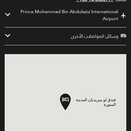
Prince Mohammad Bin Abdulaziz International
Airport
وسائل المواصلات الأخرى
فندق لو ميريديان المدينة
فندق لو ميريديان المدينة
المنورة
المنورة