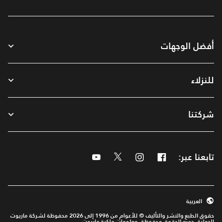
أفضل الوجهات
للنزلاء
شركتنا
تابعنا عبر:
Facebook
Instagram
Twitter
Youtube
العربية
حقوق الطبع والنشر والتأليف © للأعوام من 1996 إلى 2026 محفوظة لشركة ماريوت
الدولية. جميع الحقوق محفوظة. معلومات ملكية ماريوت