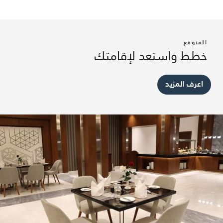
المتوقع
خطط واستعد لإقامتك
اعرف المزيد
Le Café
استرخِ وانتعش في مقهى لو كافيه (Le Café) واستمتعبمجوعة
رائعة من المشروبات غير الكحولية والقهوة في المدينة المنورة،
إلى جانب مجموعة مختارة راقية من الوجبات الخفيفة الحلوة
والمالحة.