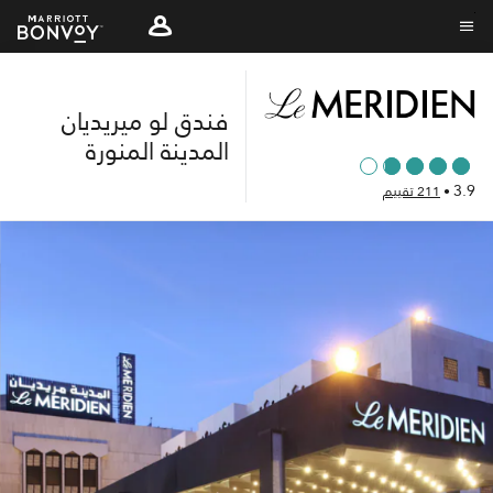
Skip
to
نص القائمة
main
content
فندق لو ميريديان
المدينة المنورة
3.9
•
211 تقييم