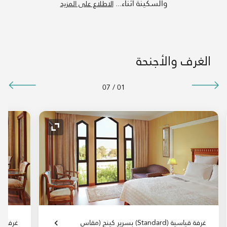
والسكينة أثناء
...
الاطلاع على المزيد
الغرف والأجنحة
07
/
01
لتوسيع
رمز التوسيع
غرفة قياسية (Standard) بسرير كينج (مقاس
غرفة قياسية (ndard