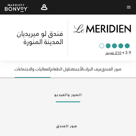
Skip
to
نص القائمة
main
content
فندق لو ميريديان
المدينة المنورة
3.9
•
210 تقييم
صور الفندق
غرف النزلاء
الأجنحة
تناول الطعام
الفعاليات والاجتماعات
الصور والفيديو
صور الفندق