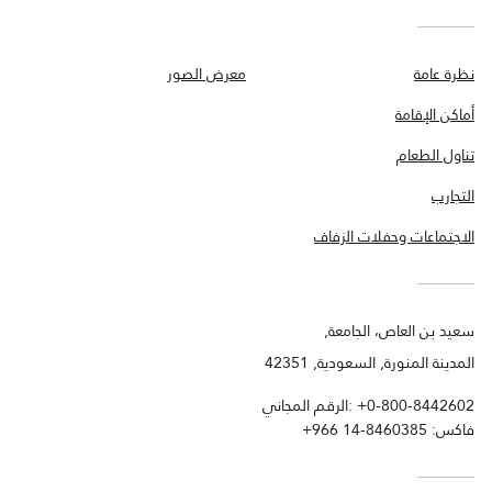
نظرة عامة
معرض الصور
أماكن الإقامة
تناول الطعام
التجارب
الاجتماعات وحفلات الزفاف
سعيد بن العاص، الجامعة,
المدينة المنورة, السعودية, 42351
+0-800-8442602
الرقم المجاني:
فاكس:
+966 14-8460385