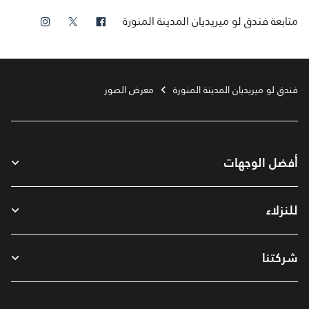
فيس بوك
تويتر
انستجرام
متابعة
فندق لو ميريديان المدينة المنورة
فندق لو ميريديان المدينة المنورة
معرض الصور
أفضل الوجهات
للنزلاء
شركتنا