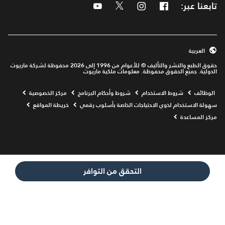
تابعنا عبر:
Facebook
Instagram
Twitter
Youtube
العربية
حقوق الطبع والنشر والتأليف © للأعوام من 1996 إلى 2026 محفوظة لشركة ماريوت
الدولية. جميع الحقوق محفوظة. معلومات ملكية ماريوت
Opens a new window
الوظائف
شروط الاستخدام
شروط وأحكام البرنامج
مركز الخصوصية
سهولة الاستخدام لذوي الاحتياجات الخاصة بأسلوب رقمي
خريطة المواقع
مركز المساعدة
التحقق من التوافر