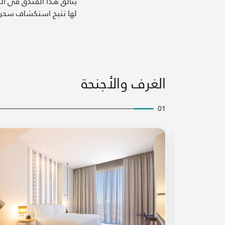
يتألق هذا الفندق في الر
لها تتيح استكشاف سحر ا
الغرف والأجنحة
01
رمز التوسيع