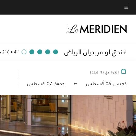
Skip
to
نص القائمة
main
content
فندق لو مريديان الرياض
4.1
•
216 تقييم
التواريخ
(
1
ليلة)
خميس، 06 أغسطس
جمعة، 07 أغسطس