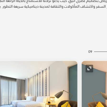
ياض بتصميم عصري أنيق، حيث يدعو نزلائه للاستمتاع بالحياة الرائعة التي
لسفر واكتشاف المأكولات والثقافة لمدينة ديناميكية سريعة التطور. ي
09
رمز التوسيع