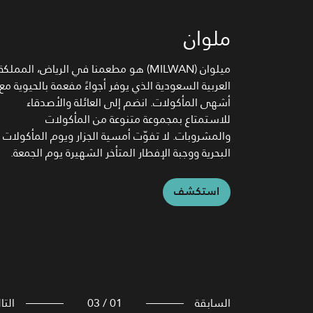
Kazo
ملوان
LATITUDE 24
يقدم مطعم Kazo مأكولات من المطبخ الآسيوي
يعتبر بار لاتيتيود (Latitude) مركز الأحداث بالبهو. إنه
ميلوان (MILWAN) هو مطعمنا في الرياض، المملكة
الأصيل بشكل جديد يعكس طابعًا مرحًا ومبتكرًا من
العربية السعودية الذي يوفر أجواءً مفعمة بالحيوية مع
يدعم الأجواء الإبداعية للبهو من خلال جذب النزلاء إلى
خلال قائمة تضم الأطباق المألوفة والكلاسيكية التي
أشهى المأكولات. انضم إلى العائلة والأصدقاء
مشاهد وأصوات ورائحة المقهى، الذي يتميز بساقي
تم تعزيزها بأجود المكونات وإعادة ابتكارها بإضافة
ماهر في صناعة القهوة المميزة
للاستمتاع بمجموعة متنوعة من المأكولات
اللمسات الشخصية.
والمشروبات. لا تفوّت أمسية الجزار ويوم المأكولات
البحرية ووجبة الإفطار المتأخر الشهيرة يوم الجمعة.
استكشف
استكشف
استكشف
السابقة
01
/
03
التا