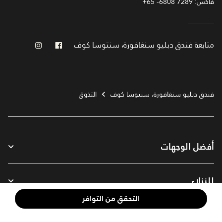
فاكس:
+65 -6808 7289
فيس بوك
انستجرام
متابعة
فندق دبليو سنغافورة، سنتوسا كوف
فندق دبليو سنغافورة، سنتوسا كوف
التذوق
أفضل الوجهات
للنزلاء
التحقق من التوافر
شركتنا