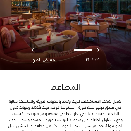
السابق
التالي
2
1
0
معرض الصور
03
/
01
المطاعم
أشعل شغف الاستكشاف لديك وتلذذ بالنكهات الجريئة والمنسقة بعناية
في فندق دبليو سنغافورة - سنتوسا كوف، حيث تأخذك وجهات تناول
الطعام الحيوية لدينا في تجارب طهي ممتعة وغير متوقعة. اكتشف
وجهات تناول الطعام في فندق دبليو سنغافورة، الممتدة وسط الأجواء
الحيوية والأنيقة لمرسى سنتوسا كوف: بدءًا من مطعم ذا كيتشن تيبل