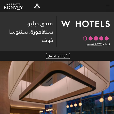
Skip
to
نص القائمة
main
فندق دبليو
content
سنغافورة، سنتوسا
كوف
4.3
•
2872 تقييم
مُجدد بالكامل