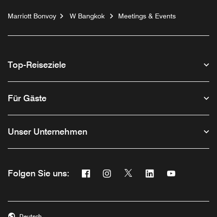
Marriott Bonvoy
W Bangkok
Meetings & Events
Top-Reiseziele
Für Gäste
Unser Unternehmen
Facebook
Instagram
Twitter
Linkedin
Youtube
Folgen Sie uns:
Opens a new window
Opens a new window
Opens a new window
Opens a new wind
Opens a new
Deutsch