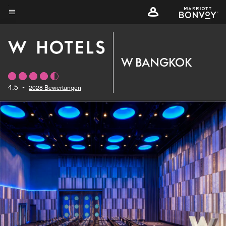
Skip
to
Menütext
main
content
W BANGKOK
4.5
•
2028 Bewertungen