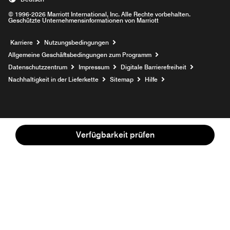
© 1996-2026 Marriott International, Inc. Alle Rechte vorbehalten.
Geschützte Unternehmensinformationen von Marriott
Opens a new window
Karriere
Nutzungsbedingungen
Allgemeine Geschäftsbedingungen zum Programm
Datenschutzzentrum
Impressum
Digitale Barrierefreiheit
Nachhaltigkeit in der Lieferkette
Sitemap
Hilfe
Verfügbarkeit prüfen