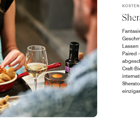
KOSTEN
Sher
Fantasi
Geschma
Lassen 
Paired 
abgesch
Craft-Bi
internat
Sherato
einziga