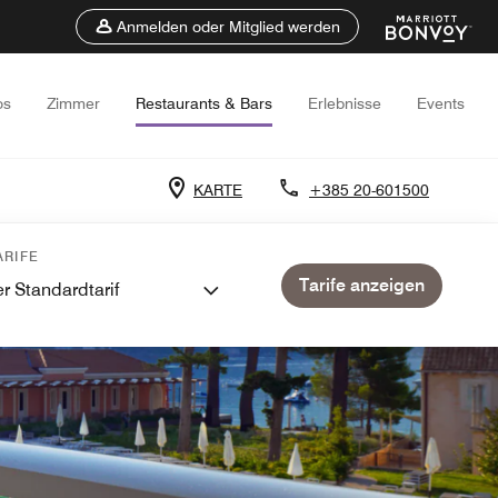
Anmelden oder Mitglied werden
os
Zimmer
Restaurants & Bars
Erlebnisse
Events
KARTE
+385 20-601500
RIFE
Tarife anzeigen
r Standardtarif