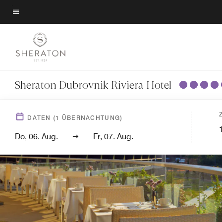
Skip
to
Menütext
main
content
Sheraton Dubrovnik Riviera Hotel
DATEN
(
1
ÜBERNACHTUNG)
Do, 06. Aug.
Fr, 07. Aug.