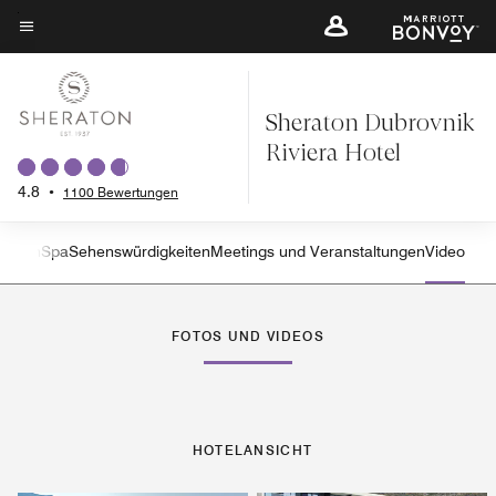
Skip
to
Menütext
main
content
Sheraton Dubrovnik
Riviera Hotel
4.8
•
1100 Bewertungen
vitäten
Spa
Sehenswürdigkeiten
Meetings und Veranstaltungen
Video
Linkspfeil
Rec
FOTOS UND VIDEOS
HOTELANSICHT