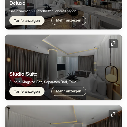
Deluxe
Gästezimmer, 2 Einzelbetten, obere Etagen
Mehr anzeigen
Tarife anzeigen
Symbol
Studio Suite
Suite, 1 Kingsize-Bett, Separates Bad, Ecke
Mehr anzeigen
Tarife anzeigen
Symbol