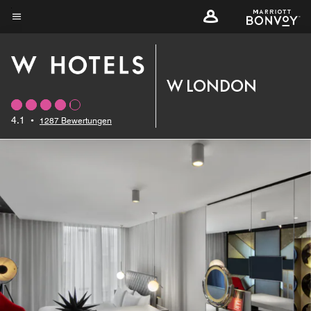
Skip
to
Menütext
main
content
W LONDON
4.1
•
1287 Bewertungen