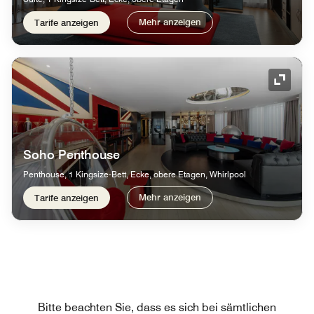
Mehr anzeigen
Tarife anzeigen
Symbol
Soho Penthouse
Penthouse, 1 Kingsize-Bett, Ecke, obere Etagen, Whirlpool
Mehr anzeigen
Tarife anzeigen
Bitte beachten Sie, dass es sich bei sämtlichen