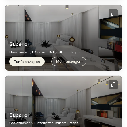
Symbol
Superior
Gästezimmer, 1 Kingsize-Bett, mittlere Etagen
Mehr anzeigen
Tarife anzeigen
Symbol
Superior
Gästezimmer, 2 Einzelbetten, mittlere Etagen