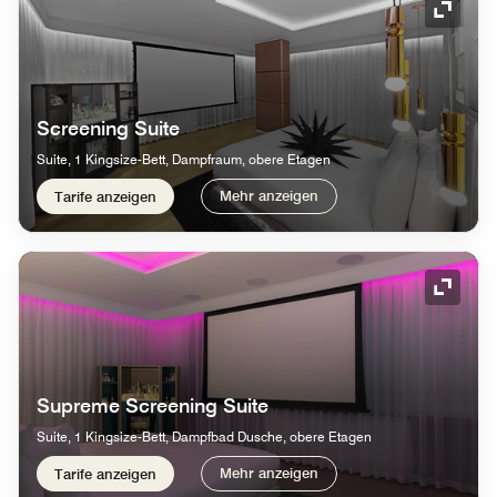
Symbol
Screening Suite
Suite, 1 Kingsize-Bett, Dampfraum, obere Etagen
Mehr anzeigen
Tarife anzeigen
Symbol
Supreme Screening Suite
Suite, 1 Kingsize-Bett, Dampfbad Dusche, obere Etagen
Mehr anzeigen
Tarife anzeigen