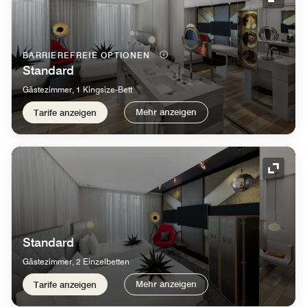
Symbol
BARRIEREFREIE OPTIONEN
Standard
Gästezimmer, 1 Kingsize-Bett
Mehr anzeigen
Tarife anzeigen
Symbol
Standard
Gästezimmer, 2 Einzelbetten
Mehr anzeigen
Tarife anzeigen