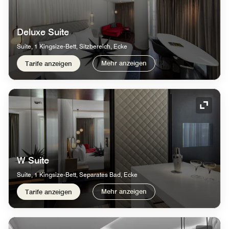
Deluxe Suite
Suite, 1 Kingsize-Bett, Sitzbereich, Ecke
Mehr anzeigen
Tarife anzeigen
Symbol
W Suite
Suite, 1 Kingsize-Bett, Separates Bad, Ecke
Mehr anzeigen
Tarife anzeigen