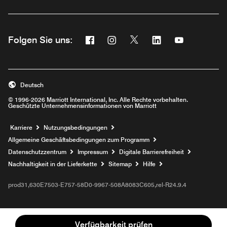
Facebook
Instagram
Twitter
Linkedin
Youtube
Folgen Sie uns:
Opens a new window
Opens a new window
Opens a new window
Opens a new wind
Opens a new
Deutsch
© 1996-2026 Marriott International, Inc. Alle Rechte vorbehalten.
Geschützte Unternehmensinformationen von Marriott
Opens a new window
Karriere
Nutzungsbedingungen
Allgemeine Geschäftsbedingungen zum Programm
Datenschutzzentrum
Impressum
Digitale Barrierefreiheit
Nachhaltigkeit in der Lieferkette
Sitemap
Hilfe
prod31,630E7503-E757-58D0-9967-508A8083C605,rel-R24.9.4
Verfügbarkeit prüfen