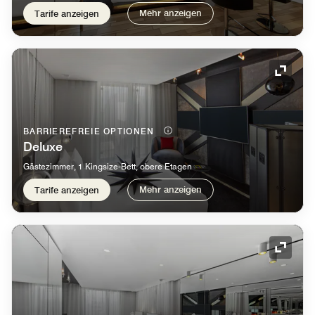
Mehr anzeigen
Tarife anzeigen
Symbol
BARRIEREFREIE OPTIONEN
Deluxe
Gästezimmer, 1 Kingsize-Bett, obere Etagen
Mehr anzeigen
Tarife anzeigen
Symbol