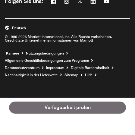
Facebook
Instagram
Twitter
Linkedin
Youtube
Folgen Sie uns:
Opens a new window
Opens a new window
Opens a new window
Opens a new wind
Opens a new
Deutsch
© 1996-2026 Marriott International, Inc. Alle Rechte vorbehalten.
Geschützte Unternehmensinformationen von Marriott
Opens a new window
Karriere
Nutzungsbedingungen
Allgemeine Geschäftsbedingungen zum Programm
Datenschutzzentrum
Impressum
Digitale Barrierefreiheit
Nachhaltigkeit in der Lieferkette
Sitemap
Hilfe
Verfügbarkeit prüfen