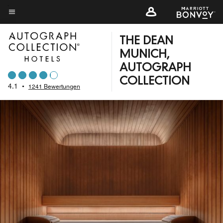
Skip
to
Menütext
main
THE DEAN
content
MUNICH,
AUTOGRAPH
COLLECTION
4.1
•
1241 Bewertungen