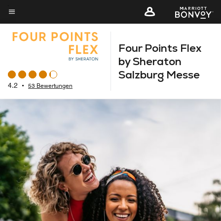
Skip
to
Menütext
main
Four Points Flex
content
by Sheraton
Salzburg Messe
4.2
•
53 Bewertungen