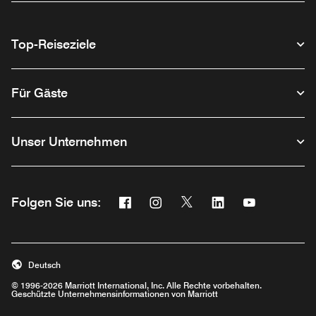
Top-Reiseziele
Für Gäste
Unser Unternehmen
Facebook
Instagram
Twitter
Linkedin
Youtube
Folgen Sie uns:
Opens a new window
Opens a new window
Opens a new window
Opens a new wind
Opens a new
Deutsch
© 1996-2026 Marriott International, Inc. Alle Rechte vorbehalten.
Geschützte Unternehmensinformationen von Marriott