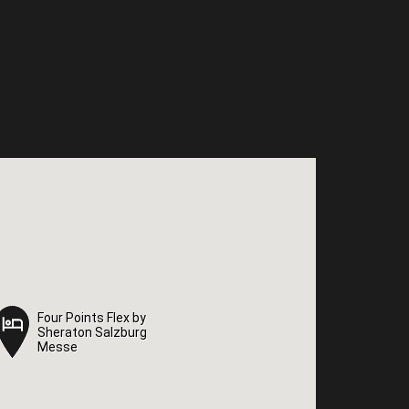
Four Points Flex by
Four Points Flex by
Sheraton Salzburg
Sheraton Salzburg
Messe
Messe