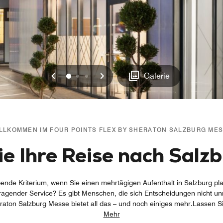
Vorherige
Weiter
0
1
2
Galerie
LLKOMMEN IM FOUR POINTS FLEX BY SHERATON SALZBURG ME
e Ihre Reise nach Salzb
bende Kriterium, wenn Sie einen mehrtägigen Aufenthalt in Salzburg p
ragender Service? Es gibt Menschen, die sich Entscheidungen nicht 
raton Salzburg Messe bietet all das – und noch einiges mehr.Lassen S
Mehr