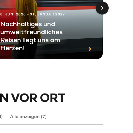
8. JUNI 2026 - 31. JANUAR 2027
Nachhaltiges und
umweltfreundliches
Reisen liegt uns am
13. APRI
Herzen!
Einfa
N VOR ORT
3)
Alle anzeigen (7)