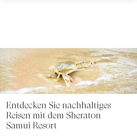
Skip
Skip
to
to
Menütext
main
main
content
Sheraton Samui
content
Resort
Entdecken Sie nachhaltiges
Reisen mit dem Sheraton
Samui Resort