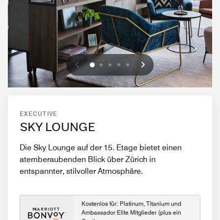
Vorherige
Weiter
0
1
2
3
4
EXECUTIVE
SKY LOUNGE
Die Sky Lounge auf der 15. Etage bietet einen
atemberaubenden Blick über Zürich in
entspannter, stilvoller Atmosphäre.
Kostenlos für: Platinum, Titanium und
Ambassador Elite Mitglieder (plus ein