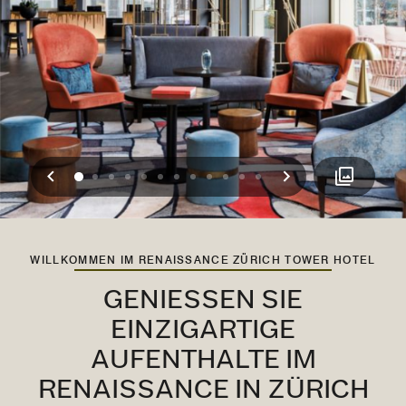
Vorherige
Weiter
0
1
2
3
4
5
6
7
8
9
10
11
WILLKOMMEN IM RENAISSANCE ZÜRICH TOWER HOTEL
GENIESSEN SIE E
INZIGARTIGE A
UFENTHALTE IM R
ENAISSANCE IN ZÜRICH