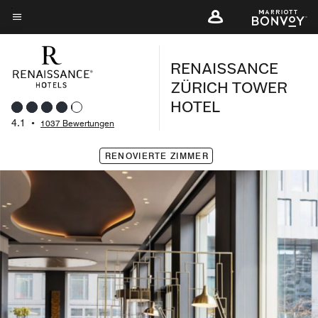
Skip
to
Menütext
main
RENAISSANCE
content
ZÜRICH TOWER
HOTEL
4.1
•
1037 Bewertungen
RENOVIERTE ZIMMER