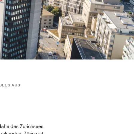
HSEES AUS
 Nähe des Zürichsees
erkunden. Zürich ist