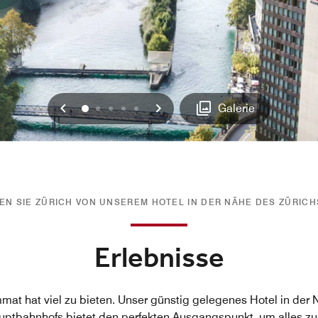
Vorherige
Weiter
0
1
2
3
4
Galerie
N SIE ZÜRICH VON UNSEREM HOTEL IN DER NÄHE DES ZÜRIC
Erlebnisse
mmat hat viel zu bieten. Unser günstig gelegenes Hotel in der
ptbahnhofs bietet den perfekten Ausgangspunkt, um alles zu 