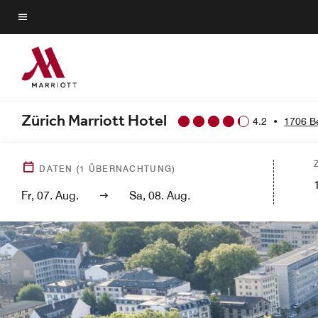
Skip
to
Menütext
main
content
Zürich Marriott Hotel
4.2
•
1706 B
DATEN
(
1
ÜBERNACHTUNG)
Fr, 07. Aug.
Sa, 08. Aug.