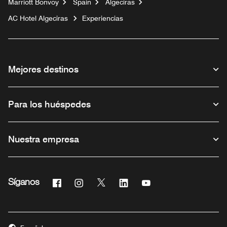
Marriott Bonvoy
Spain
Algeciras
AC Hotel Algeciras
Experiencias
Mejores destinos
Para los huéspedes
Nuestra empresa
Facebook
Instagram
Twitter
Linkedin
Youtube
Síganos
Abre una ventana nueva
Abre una ventana nueva
Abre una ventana nueva
Abre una ventana nueva
Abre una ventana nue