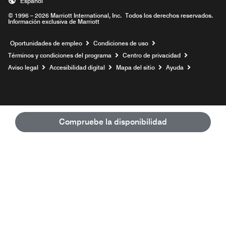
Español
© 1996 – 2026 Marriott International, Inc. Todos los derechos reservados.
Información exclusiva de Marriott
Abre una ventana nueva
Oportunidades de empleo
Condiciones de uso
Términos y condiciones del programa
Centro de privacidad
Aviso legal
Accesibilidad digital
Mapa del sitio
Ayuda
Compruebe la disponibilidad