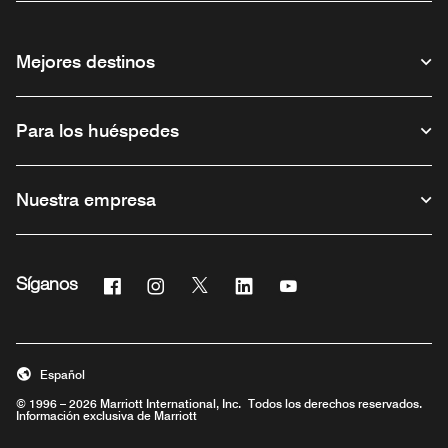
Mejores destinos
Para los huéspedes
Nuestra empresa
Facebook
Instagram
Twitter
Linkedin
Youtube
Síganos
Abre una ventana nueva
Abre una ventana nueva
Abre una ventana nueva
Abre una ventana nueva
Abre una ventana nue
Español
© 1996 – 2026 Marriott International, Inc. Todos los derechos reservados.
Información exclusiva de Marriott