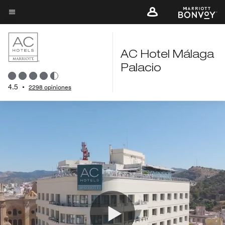
Skip
to
Texto del menú
main
content
AC Hotel Málaga
Palacio
4.5
•
2298 opiniones