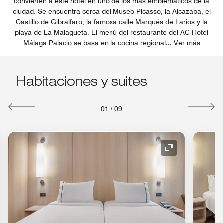
convierten a este hotel en uno de los más emblemáticos de la
ciudad. Se encuentra cerca del Museo Picasso, la Alcazaba, el
Castillo de Gibralfaro, la famosa calle Marqués de Larios y la
playa de La Malagueta. El menú del restaurante del AC Hotel
Málaga Palacio se basa en la cocina regional
...
Ver más
Habitaciones y suites
01
/
09
o de expansión
Icono de expan