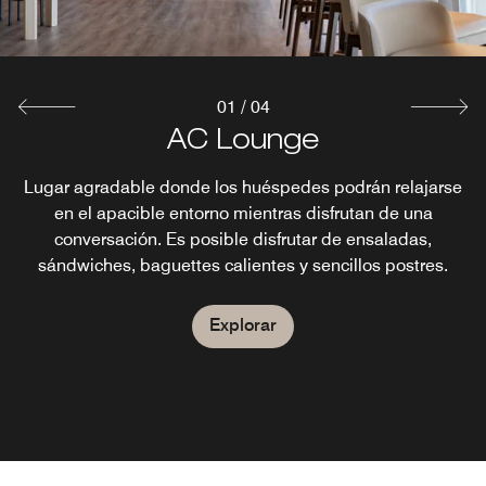
01
/
04
ATICO Bar y Restaurante
Breakfast Room
AC Lounge
ATICO Bar
Lugar agradable donde los huéspedes podrán relajarse
El restaurante Atico puede estar cerrado debido a
Área para el desayuno
eventos privados. En este caso, el servicio de banquetes
en el apacible entorno mientras disfrutan de una
Explorar
y el bar en el primer piso estarán disponibles para los
conversación. Es posible disfrutar de ensaladas,
Explorar
clientes del hotel. Ponte en contacto con el hotel para
sándwiches, baguettes calientes y sencillos postres.
comprobar la disponibilidad. Tel.: 0034 952 215 185.
Explorar
Explorar