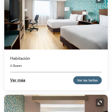
Icono 
Habitación
2 Queen
Ver más
Ver las tarifas
Icono 