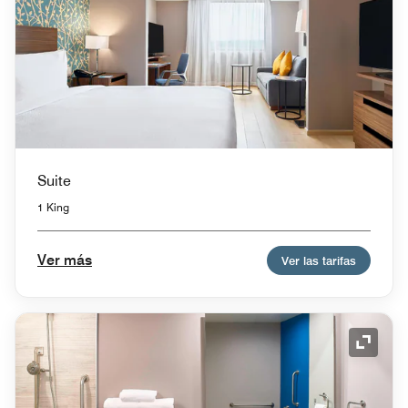
Suite
1 King
Ver más
Ver las tarifas
Icono 