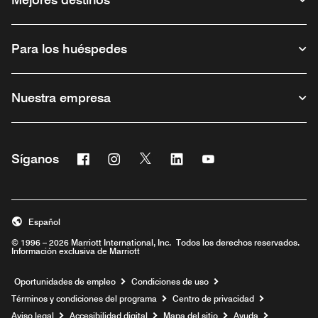
Para los huéspedes
Nuestra empresa
Facebook
Instagram
Twitter
Linkedin
Youtube
Síganos
Abre una ventana nueva
Abre una ventana nueva
Abre una ventana nueva
Abre una ventana nueva
Abre una ventana nu
Español
© 1996 – 2026 Marriott International, Inc. Todos los derechos reservados.
Información exclusiva de Marriott
Abre una ventana nueva
Oportunidades de empleo
Condiciones de uso
Términos y condiciones del programa
Centro de privacidad
Aviso legal
Accesibilidad digital
Mapa del sitio
Ayuda