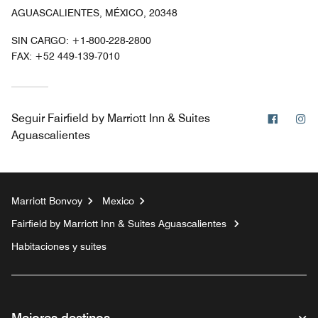
AGUASCALIENTES, MÉXICO, 20348
SIN CARGO:
+1-800-228-2800
FAX:
+52 449-139-7010
Facebo
In
Seguir
Fairfield by Marriott Inn & Suites
Aguascalientes
Marriott Bonvoy
Mexico
Fairfield by Marriott Inn & Suites Aguascalientes
Habitaciones y suites
Mejores destinos