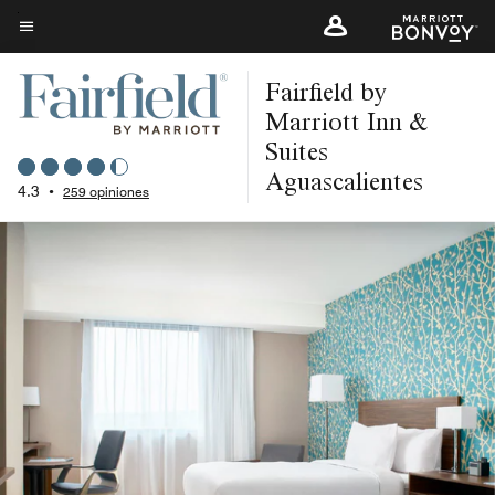
Skip
to
Texto del menú
main
Fairfield by
content
Marriott Inn &
Suites
Aguascalientes
4.3
•
259 opiniones