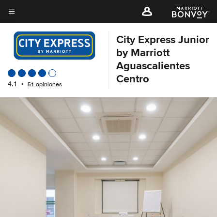
Skip
to
Texto del menú
main
City Express Junior
content
by Marriott
Aguascalientes
Centro
4.1
•
51 opiniones