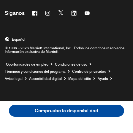
Facebook
Instagram
Twitter
Linkedin
Youtube
Síganos
Abre una ventana nueva
Abre una ventana nueva
Abre una ventana nueva
Abre una ventana nueva
Abre una ventana nu
Español
© 1996 – 2026 Marriott International, Inc. Todos los derechos reservados.
Información exclusiva de Marriott
Abre una ventana nueva
Oportunidades de empleo
Condiciones de uso
Términos y condiciones del programa
Centro de privacidad
Aviso legal
Accesibilidad digital
Mapa del sitio
Ayuda
Compruebe la disponibilidad