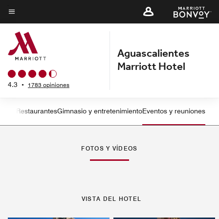
Skip
to
Texto del menú
main
content
Aguascalientes
Marriott Hotel
4.3
•
1783 opiniones
sticas
Restaurantes
Gimnasio y entretenimiento
Eventos y reuniones
Flecha izquierda
Fle
FOTOS Y VÍDEOS
VISTA DEL HOTEL