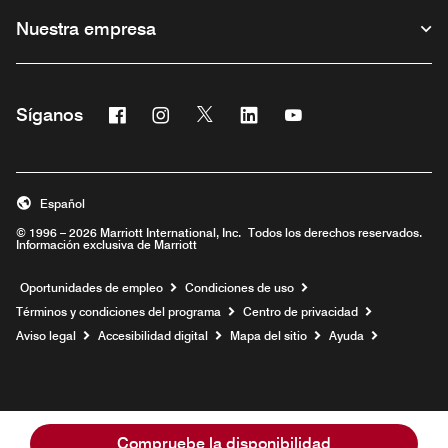
Nuestra empresa
Facebook
Instagram
Twitter
Linkedin
Youtube
Síganos
Abre una ventana nueva
Abre una ventana nueva
Abre una ventana nueva
Abre una ventana nueva
Abre una ventana nu
Español
© 1996 – 2026 Marriott International, Inc. Todos los derechos reservados.
Información exclusiva de Marriott
Abre una ventana nueva
Oportunidades de empleo
Condiciones de uso
Términos y condiciones del programa
Centro de privacidad
Aviso legal
Accesibilidad digital
Mapa del sitio
Ayuda
Compruebe la disponibilidad