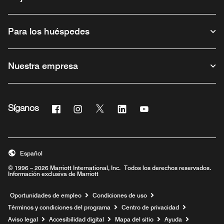
Para los huéspedes
Nuestra empresa
Facebook
Instagram
Twitter
Linkedin
Youtube
Síganos
Abre una ventana nueva
Abre una ventana nueva
Abre una ventana nueva
Abre una ventana nueva
Abre una ventana nue
Español
© 1996 – 2026 Marriott International, Inc. Todos los derechos reservados.
Información exclusiva de Marriott
Abre una ventana nueva
Oportunidades de empleo
Condiciones de uso
Términos y condiciones del programa
Centro de privacidad
Aviso legal
Accesibilidad digital
Mapa del sitio
Ayuda