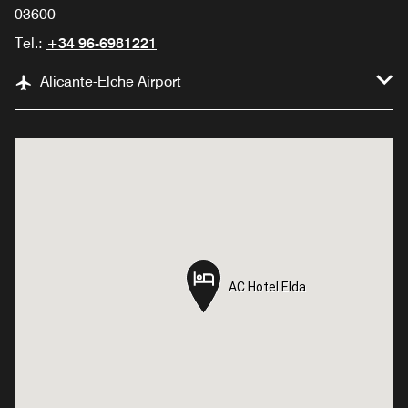
03600
Tel.:
+34 96-6981221
Alicante-Elche Airport
AC Hotel Elda
AC Hotel Elda