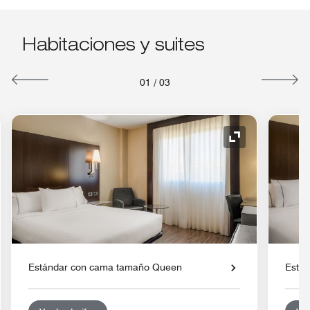
Habitaciones y suites
01
/
03
o de expansión
Icono de expan
Estándar con cama tamaño Queen
Están