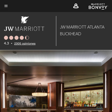
Skip
to
Texto del menú
main
content
JW MARRIOTT ATLANTA
BUCKHEAD
4.3
•
2305 opiniones