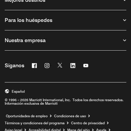
Para los huéspedes
Nuestra empresa
Facebook
Instagram
Twitter
Linkedin
Youtube
Síganos
Abre una ventana nueva
Abre una ventana nueva
Abre una ventana nueva
Abre una ventana nueva
Abre una ventana nu
Español
© 1996 – 2026 Marriott International, Inc. Todos los derechos reservados.
Información exclusiva de Marriott
Abre una ventana nueva
Oportunidades de empleo
Condiciones de uso
Términos y condiciones del programa
Centro de privacidad
Aviso legal
Accesibilidad digital
Mapa del sitio
Ayuda