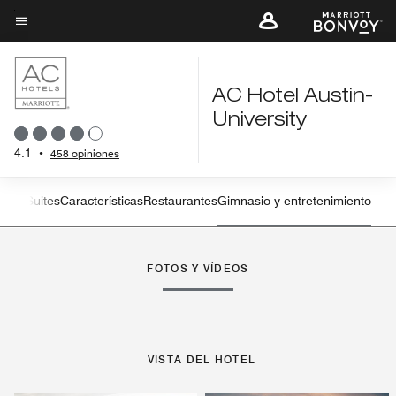
Skip
to
Texto del menú
main
content
AC Hotel Austin-
University
4.1
•
458 opiniones
iones
Suites
Características
Restaurantes
Gimnasio y entretenimiento
Flecha izquierda
Fle
FOTOS Y VÍDEOS
VISTA DEL HOTEL