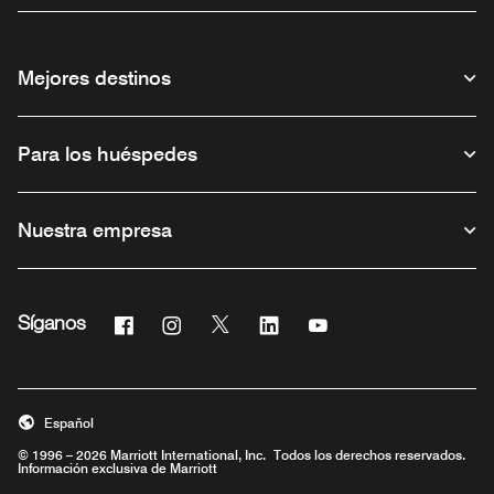
Mejores destinos
Para los huéspedes
Nuestra empresa
Facebook
Instagram
Twitter
Linkedin
Youtube
Síganos
Abre una ventana nueva
Abre una ventana nueva
Abre una ventana nueva
Abre una ventana nueva
Abre una ventana nue
Español
© 1996 – 2026 Marriott International, Inc. Todos los derechos reservados.
Información exclusiva de Marriott