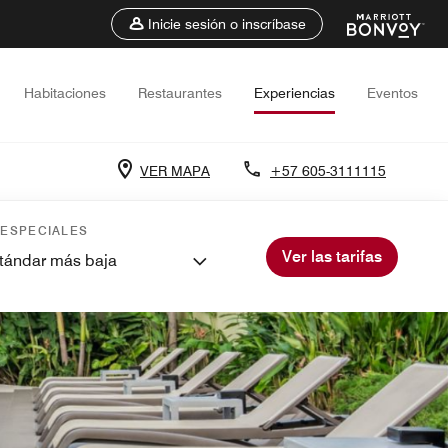
Inicie sesión o inscríbase
Habitaciones
Restaurantes
Experiencias
Eventos
VER MAPA
+57 605-3111115
 ESPECIALES
Ver las tarifas
stándar más baja