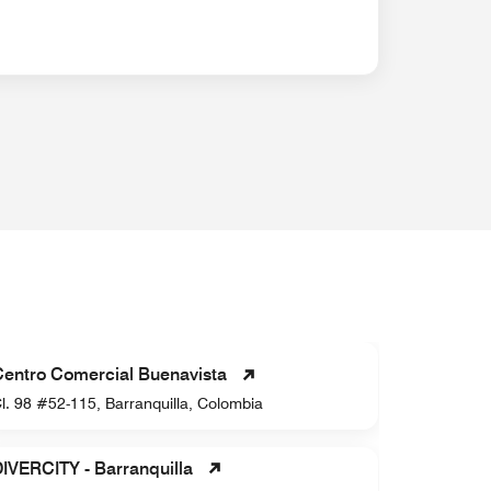
CASA PA
entro Comercial Buenavista
Cl. 135 #5
l. 98 #52-115, Barranquilla, Colombia
Colombia
IVERCITY - Barranquilla
Malecón T