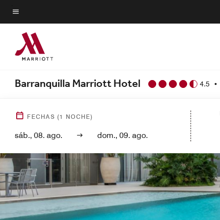
Skip
to
Texto del menú
main
content
Barranquilla Marriott Hotel
4.5
FECHAS
(
1
NOCHE)
sáb., 08. ago.
dom., 09. ago.