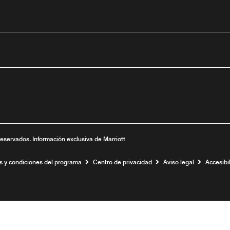
tube
nueva
ntana nueva
 una ventana nueva
reservados. Información exclusiva de Marriott
s y condiciones del programa
Centro de privacidad
Aviso legal
Accesibil