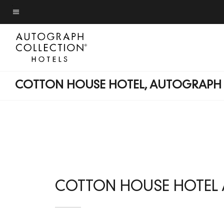
Skip
to
Texto del menú
main
content
COTTON HOUSE HOTEL, AUTOGRAPH
COTTON HOUSE HOTEL