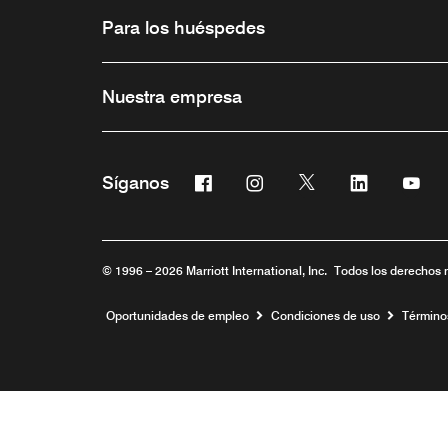
Para los huéspedes
Nuestra empresa
Facebook
Instagram
Twitter
Linkedin
You
Síganos
Abre una ventana nueva
Abre una ventana nueva
Abre una ventana 
Abre una ve
Abre
© 1996 – 2026 Marriott International, Inc. Todos los derechos 
Abre una ventana nueva
Oportunidades de empleo
Condiciones de uso
Término