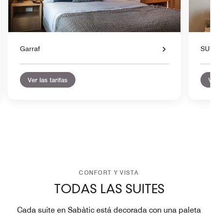
Garraf
SUN
Ver las tarifas
Ver
CONFORT Y VISTA
TODAS LAS SUITES
Cada suite en Sabàtic está decorada con una paleta