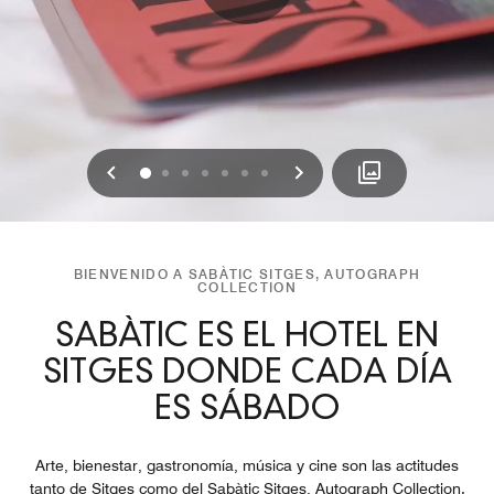
Anterior
Siguiente
0
1
2
3
4
5
6
BIENVENIDO A SABÀTIC SITGES, AUTOGRAPH
COLLECTION
SABÀTIC ES EL HOTEL EN
SITGES DONDE CADA DÍA
ES SÁBADO
Arte, bienestar, gastronomía, música y cine son las actitudes
tanto de Sitges como del Sabàtic Sitges, Autograph Collection.