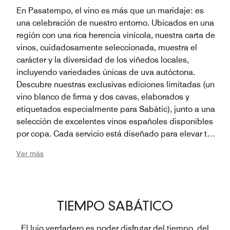
En Pasatempo, el vino es más que un maridaje: es
una celebración de nuestro entorno. Ubicados en una
región con una rica herencia vinícola, nuestra carta de
vinos, cuidadosamente seleccionada, muestra el
carácter y la diversidad de los viñedos locales,
incluyendo variedades únicas de uva autóctona.
Descubre nuestras exclusivas ediciones limitadas (un
vino blanco de firma y dos cavas, elaborados y
etiquetados especialmente para Sabàtic), junto a una
selección de excelentes vinos españoles disponibles
por copa. Cada servicio está diseñado para elevar tu
estancia con un toque refinado y gourmet que refleja
Ver más
realmente la esencia de este destino rodeado de
viñedos.
TIEMPO SABÁTICO
El lujo verdadero es poder disfrutar del tiempo, del