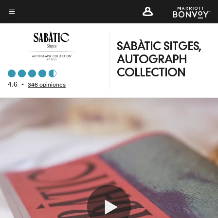
Skip
to
Texto del menú
main
content
SABÀTIC SITGES,
AUTOGRAPH
COLLECTION
4.6
•
346 opiniones