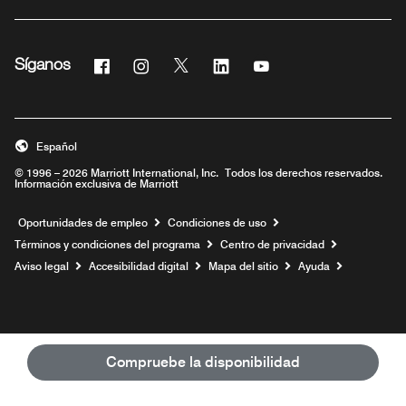
Facebook
Instagram
Twitter
Linkedin
Youtube
Síganos
Abre una ventana nueva
Abre una ventana nueva
Abre una ventana nueva
Abre una ventana nueva
Abre una ventana nue
Español
© 1996 – 2026 Marriott International, Inc. Todos los derechos reservados.
Información exclusiva de Marriott
Abre una ventana nueva
Oportunidades de empleo
Condiciones de uso
Términos y condiciones del programa
Centro de privacidad
Aviso legal
Accesibilidad digital
Mapa del sitio
Ayuda
Compruebe la disponibilidad