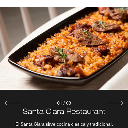
Santa Clara Breakfast
Event Catering
Explorar
Explorar
01
/
03
Santa Clara Restaurant
El Santa Clara sirve cocina clásica y tradicional,