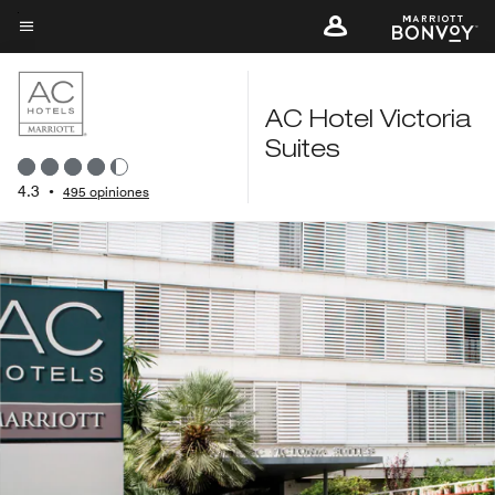
Skip
to
Texto del menú
main
content
AC Hotel Victoria
Suites
4.3
•
495 opiniones