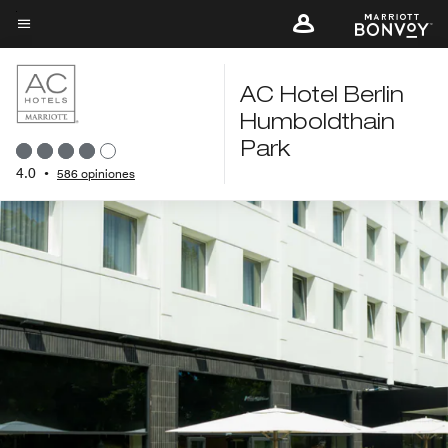
Skip
to
Texto del menú
main
content
AC Hotel Berlin
Humboldthain
Park
4.0
•
586 opiniones