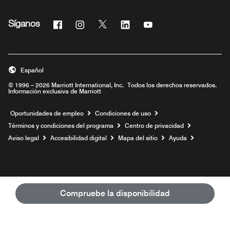
Facebook
Instagram
Twitter
Linkedin
Youtube
Síganos
Abre una ventana nueva
Abre una ventana nueva
Abre una ventana nueva
Abre una ventana nueva
Abre una ventana nue
Español
© 1996 – 2026 Marriott International, Inc. Todos los derechos reservados.
Información exclusiva de Marriott
Abre una ventana nueva
Oportunidades de empleo
Condiciones de uso
Términos y condiciones del programa
Centro de privacidad
Aviso legal
Accesibilidad digital
Mapa del sitio
Ayuda
Compruebe la disponibilidad