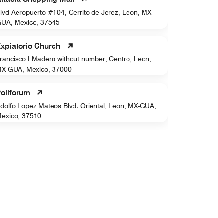
lvd Aeropuerto #104, Cerrito de Jerez, Leon, MX-
908, De lo
UA, Mexico, 37545
GUA, Mexi
xpiatorio Church
rancisco I Madero without number, Centro, Leon,
X-GUA, Mexico, 37000
oliforum
dolfo Lopez Mateos Blvd. Oriental, Leon, MX-GUA,
exico, 37510