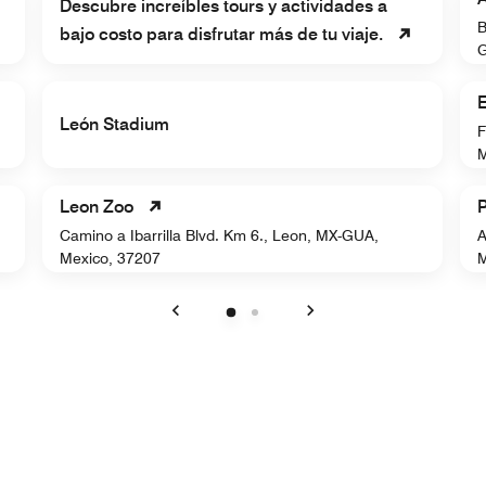
Descubre increíbles tours y actividades a
B
bajo costo para disfrutar más de tu viaje.
G
E
León Stadium
F
M
Leon Zoo
P
Camino a Ibarrilla Blvd. Km 6., Leon, MX-GUA,
A
Mexico, 37207
M
Anterior
Siguiente