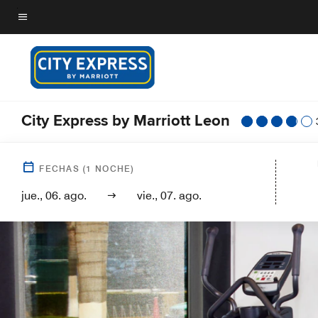
Skip
to
Texto del menú
main
content
City Express by Marriott Leon
FECHAS
(
1
NOCHE)
jue., 06. ago.
vie., 07. ago.