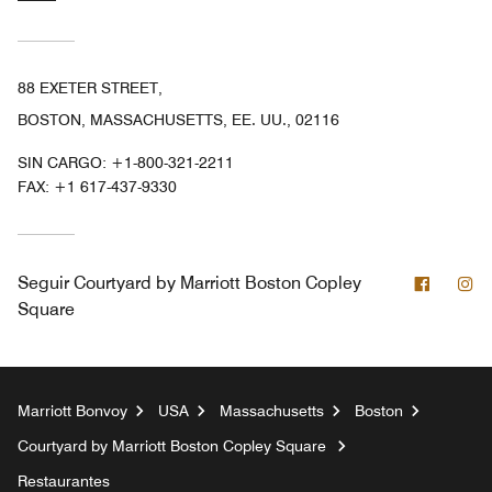
88 EXETER STREET,
BOSTON, MASSACHUSETTS, EE. UU., 02116
SIN CARGO:
+1-800-321-2211
FAX:
+1 617-437-9330
Facebo
In
Seguir
Courtyard by Marriott Boston Copley
Square
Marriott Bonvoy
USA
Massachusetts
Boston
Courtyard by Marriott Boston Copley Square
Restaurantes