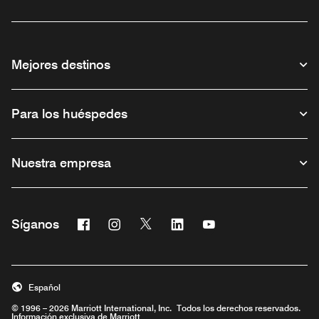
Mejores destinos
Para los huéspedes
Nuestra empresa
Facebook
Instagram
Twitter
Linkedin
Youtube
Síganos
Abre una ventana nueva
Abre una ventana nueva
Abre una ventana nueva
Abre una ventana nueva
Abre una ventana nu
Español
© 1996 – 2026 Marriott International, Inc. Todos los derechos reservados.
Información exclusiva de Marriott