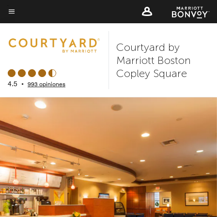
Skip
to
Texto del menú
main
Courtyard by
content
Marriott Boston
Copley Square
4.5
•
993 opiniones