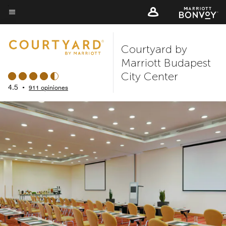
Skip
to
Texto del menú
main
Courtyard by
content
Marriott Budapest
City Center
4.5
•
911 opiniones