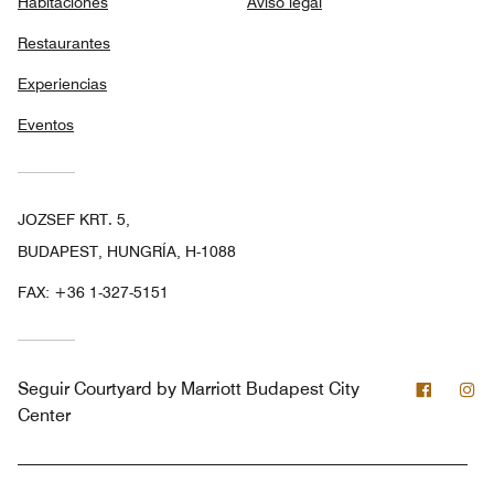
Habitaciones
Aviso legal
Restaurantes
Experiencias
Eventos
JOZSEF KRT. 5,
BUDAPEST, HUNGRÍA, H-1088
FAX:
+36 1-327-5151
Facebo
In
Seguir
Courtyard by Marriott Budapest City
Center