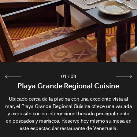
01
/
03
Playa Grande Regional Cuisine
MIRADOR, Bar & Terrace
Ceviche Bar
Disfrute de una explosión de sabores con los coloridos
Ubicado cerca de la piscina con una excelente vista al
El bar del lobby sirve deliciosos pastelitos y café
venezolano de nivel internacional por la mañana, además
mar, el Playa Grande Regional Cuisine ofrece una variada
ceviches servidos en el bar Ceviche. Este
y exquisita cocina internacional basada principalmente
establecimiento ofrece una preciosa vista al mar y se
de gran variedad de cócteles artesanales y tapas al
en pescados y mariscos. Reserve hoy mismo su mesa en
trata del lugar ideal para deleitarse durante un día
atardecer.
soleado o disfrutar de la puesta de sol venezolana.
este espectacular restaurante de Venezuela.