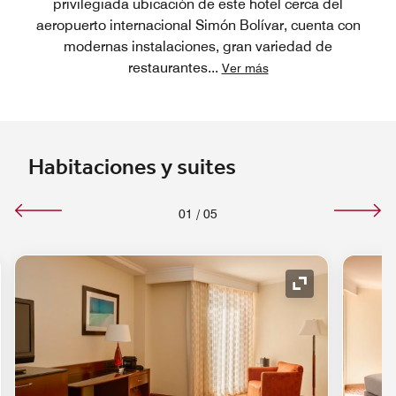
privilegiada ubicación de este hotel cerca del
aeropuerto internacional Simón Bolívar, cuenta con
modernas instalaciones, gran variedad de
restaurantes
...
Ver más
Habitaciones y suites
01
/
05
o de expansión
Icono de expan