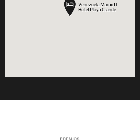
Venezuela Marriott
Venezuela Marriott
Hotel Playa Grande
Hotel Playa Grande
PREMIOS