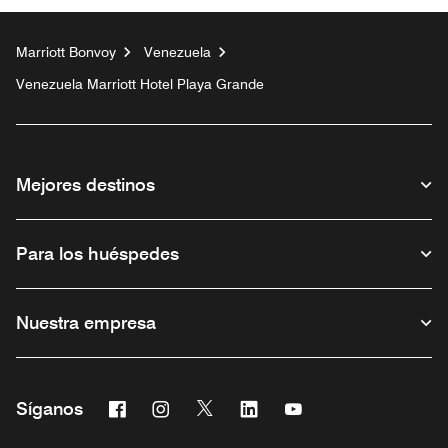
Marriott Bonvoy
Venezuela
Venezuela Marriott Hotel Playa Grande
Mejores destinos
Para los huéspedes
Nuestra empresa
Facebook
Instagram
Twitter
Linkedin
Youtube
Síganos
Abre una ventana nueva
Abre una ventana nueva
Abre una ventana nueva
Abre una ventana nueva
Abre una ventana nu