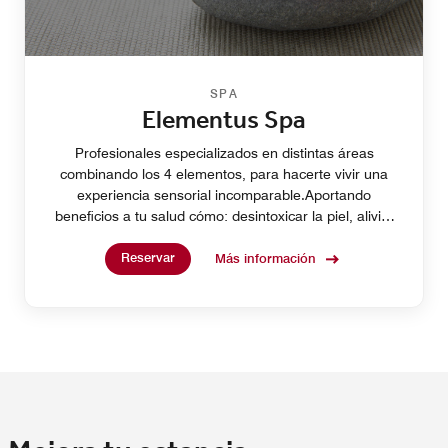
SPA
Elementus Spa
Profesionales especializados en distintas áreas
combinando los 4 elementos, para hacerte vivir una
experiencia sensorial incomparable.Aportando
beneficios a tu salud cómo: desintoxicar la piel, aliviar
dolores de espalda, mejorar el sistema inmunológico,
Reservar
estimular el sistema linfático.
Más información