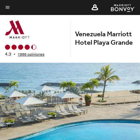
Skip
to
Texto del menú
main
content
Venezuela Marriott
Hotel Playa Grande
4.3
•
1886 opiniones