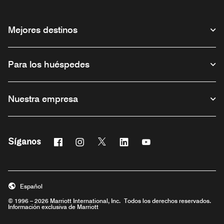
Mejores destinos
Para los huéspedes
Nuestra empresa
Facebook
Instagram
Twitter
Linkedin
Youtube
Síganos
Abre una ventana nueva
Abre una ventana nueva
Abre una ventana nueva
Abre una ventana nueva
Abre una ventana nu
Español
© 1996 – 2026 Marriott International, Inc. Todos los derechos reservados.
Información exclusiva de Marriott