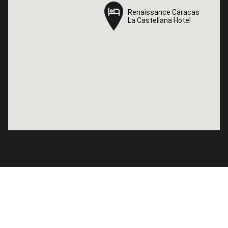
Renaissance Caracas
Renaissance Caracas
La Castellana Hotel
La Castellana Hotel