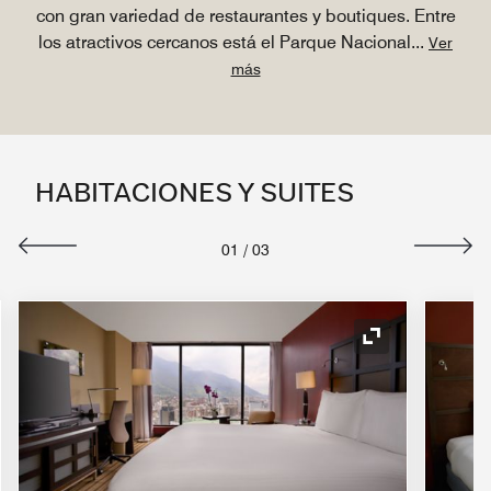
con gran variedad de restaurantes y boutiques. Entre
los atractivos cercanos está el Parque Nacional
...
Ver
más
HABITACIONES Y SUITES
01
/
03
o de expansión
Icono de expan