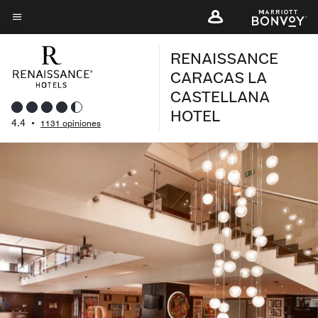
Skip
to
Texto del menú
main
RENAISSANCE
content
CARACAS LA
CASTELLANA
HOTEL
4.4
•
1131 opiniones