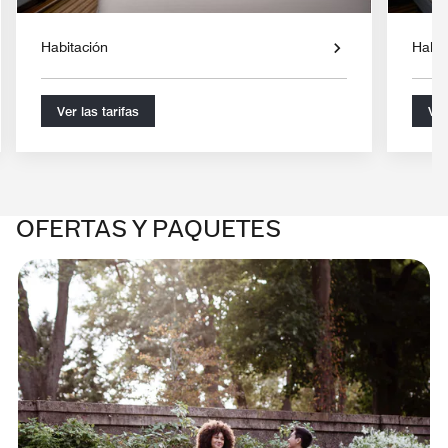
Habitación
Habit
Ver las tarifas
Ver
OFERTAS Y PAQUETES